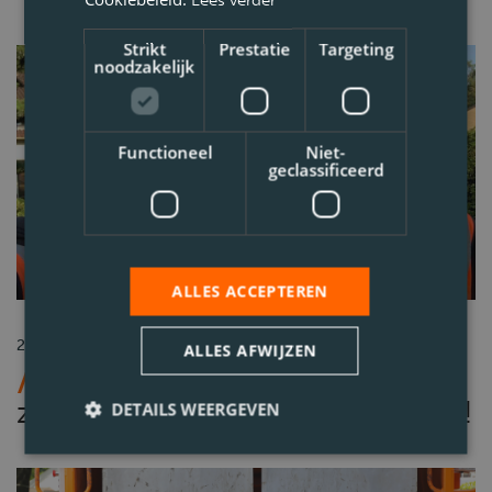
Strikt
Prestatie
Targeting
noodzakelijk
Functioneel
Niet-
geclassificeerd
Blogs
Deel
ALLES ACCEPTEREN
29-02-2024
ALLES AFWIJZEN
Geert stapt samen met zijn
zoon achter op de vuilniswagen!
DETAILS WEERGEVEN