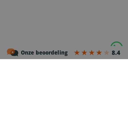
Ekkersrijt 7025
5692 HB Son
Alle telefoonnummers
NL76 INGB 0663 0765 87
BIC INGB NL2A