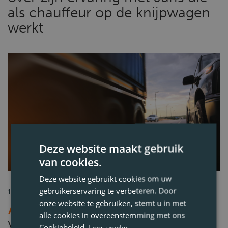
als chauffeur op de knijpwagen
werkt
Deze website maakt gebruik
van cookies.
Blogs
Deel
Deze website gebruikt cookies om uw
gebruikerservaring te verbeteren. Door
10-04-2024
onze website te gebruiken, stemt u in met
Hoe ga je om met
alle cookies in overeenstemming met ons
vrachtwagenpech onderweg?
Cookiebeleid.
Lees verder