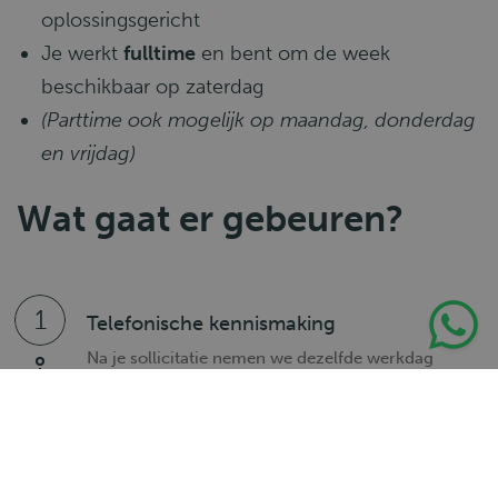
oplossingsgericht
Je werkt
fulltime
en bent om de week
beschikbaar op zaterdag
(Parttime ook mogelijk op maandag, donderdag
en vrijdag)
Wat gaat er gebeuren?
1
Telefonische kennismaking
Na je sollicitatie nemen we dezelfde werkdag
contact met je op voor een telefonische
kennismaking.
2
Intake