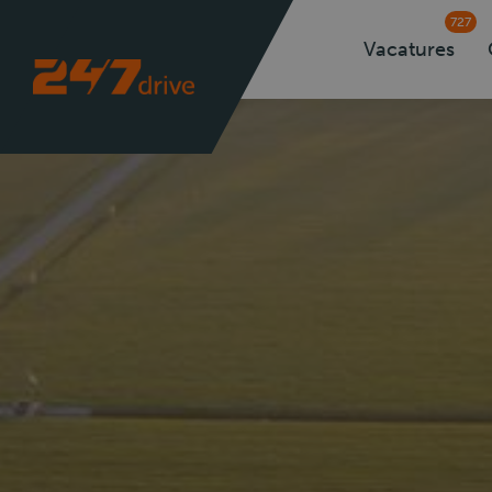
727
Vacatures