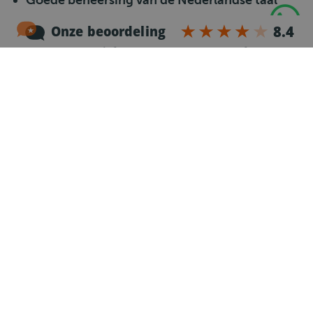
Goede beheersing van de Nederlandse taal
Fysiek fit en graag buiten aan het werk
Betrouwbare, gemotiveerde en collegiale
werkhouding
Beschikbaar van maandag t/m vrijdag
Fulltime, parttime of tijdelijk beschikbaar
tijdens de zomerperiode
Woonachtig in de regio Eindhoven of
Veldhoven
Wat gaat er gebeuren?
1
Telefonische kennismaking
Na je sollicitatie nemen we dezelfde werkdag