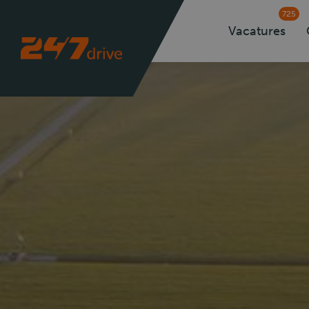
725
Vacatures