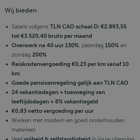
Wij bieden
Salaris volgens
TLN CAO schaal D: €2.893,55
tot €3.520,40 bruto per maand
Overwerk na 40 uur 130%
, zaterdag
150%
en
zondag
200%
Reiskostenvergoeding €0,23 per km vanaf 10
km
Goede pensioenregeling gelijk aan TLN CAO
24 vakantiedagen + toevoeging van
leeftijdsdagen + 8% vakantiegeld
€0,83 netto vergoeding per uur
Werken met modern en goed onderhouden
materieel
Veel
vrijheid & zelfstandigheid
in jouw planning