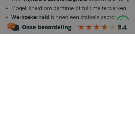
Mogelijkheid om parttime of fulltime te werken
Werkzekerheid
binnen een stabiele sector
Sparen voor
24/7 drive kleding en merchandise
Een collegiaal en betrokken team
Functie-eisen
Rijbewijs CE
, geldige
Code 95
en
bestuurderskaart
Goede beheersing van de Nederlandse taal
Bereidheid om in ploegendienst te werken of te
overnachten
Beschikbaar voor weekend- en
feestdagendiensten
Zelfstandige en nauwkeurige werkhouding