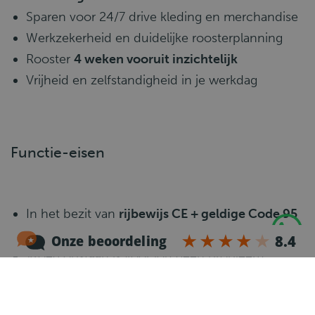
Sparen voor 24/7 drive kleding en merchandise
Werkzekerheid en duidelijke roosterplanning
Rooster
4 weken vooruit inzichtelijk
Vrijheid en zelfstandigheid in je werkdag
Functie-eisen
In het bezit van
rijbewijs CE + geldige Code 95
Ervaring met trekker-oplegger is een pre
Vroeg opstaan is voor jou geen probleem
Je rijdt veilig, netjes en zelfstandig
Je spreekt en begrijpt de Nederlandse taal