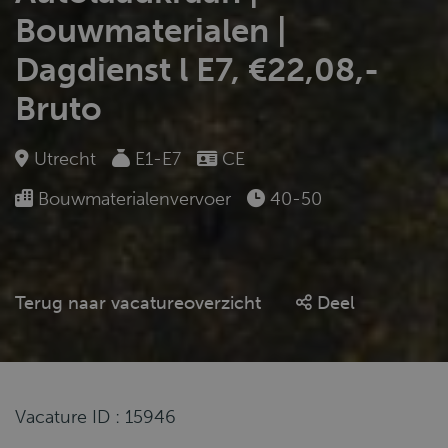
Bouwmaterialen |
Dagdienst l E7, €22,08,-
Bruto
Utrecht
E1-E7
CE
Bouwmaterialenvervoer
40-50
Terug naar vacatureoverzicht
Deel
Vacature ID : 15946