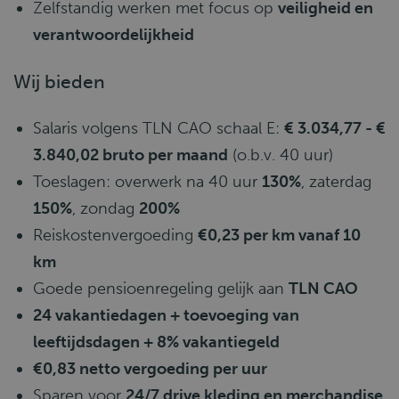
Zelfstandig werken met focus op
veiligheid en
verantwoordelijkheid
Wij bieden
Salaris volgens TLN CAO schaal E:
€ 3.034,77 - €
3.840,02 bruto per maand
(o.b.v. 40 uur)
Toeslagen: overwerk na 40 uur
130%
, zaterdag
150%
, zondag
200%
Reiskostenvergoeding
€0,23 per km vanaf 10
km
Goede pensioenregeling gelijk aan
TLN CAO
24 vakantiedagen + toevoeging van
leeftijdsdagen + 8% vakantiegeld
€0,83 netto vergoeding per uur
Sparen voor
24/7 drive kleding en merchandise