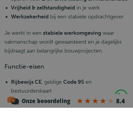
Vrijheid & zelfstandigheid
in je werk
Werkzekerheid
bij een stabiele opdrachtgever
Je werkt in een
stabiele werkomgeving
waar
vakmanschap wordt gewaardeerd en je dagelijks
bijdraagt aan belangrijke bouwprojecten.
Functie-eisen
Rijbewijs CE
, geldige
Code 95
en
bestuurderskaart
Ervaring met een
autolaadkraan
(certificaat is
een pré, behalen mogelijk)
Beheersing van de
Nederlandse of Engelse taal
Zelfstandig, betrouwbaar en flexibel