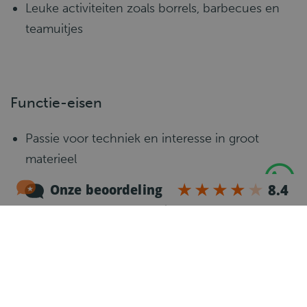
Leuke activiteiten zoals borrels, barbecues en
teamuitjes
Functie-eisen
Passie voor techniek en interesse in groot
materieel
Technisch vaardig en nauwkeurig
Communicatief en klantgericht
Flexibel en oplossingsgericht ingesteld
Ervaring met kraakpers-materieel is een pré
Solliciteer direct en word onderdeel van een
enthousiast en nuchter team dat techniek en
teamwork centraal stelt.