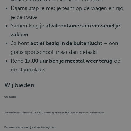
Daarna stap je met je team op de wagen en rijd
je de route
Samen leeg je
afvalcontainers en verzamel je
zakken
Je bent
actief bezig in de buitenlucht
– een
gratis sportschool, maar dan betaald!
Rond
17.00 uur ben je meestal weer terug
op
de standplaats
Wij bieden
Ons aanbod
Je wordt betaald volgens de TLN-CAO, startend op minimaal 15,63 euro bruto per uur (excl toeslagen)
Een leuke vacature waarbij je al snel kunt beginnen