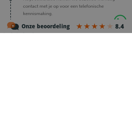
contact met je op voor een telefonische
kennismaking.
2
Intake
Is er een wederzijdse klik? Dan nodigen we je uit
voor een intake. Deze vindt plaats op de
vestiging bij jou in de buurt, maar kan eventueel
ook via een videocall.
3
Voorstellen bij werkgever
Na de intake wordt je direct voorgesteld bij de
werkgever en wordt er zo snel mogelijk een
kennismaking ingepland.
4