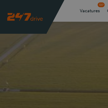
727
Vacatures