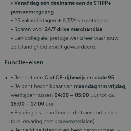
•
Vanaf dag één deelname aan de STIPP+
pensioenregeling
• 25 vakantiedagen + 8,33% vakantiegeld
• Sparen voor
24/7 drive merchandise
• Een collegiale, prettige werksfeer waar jouw
zelfstandigheid wordt gewaardeerd.
Functie-eisen
• Je hebt een
C of CE-rijbewijs
en
code 95
• Je bent beschikbaar van
maandag t/m vrijdag
,
werktijden tussen
04:00 – 05:00
uur tot ca.
16:00 – 17:00
uur
• Ervaring als chauffeur in de transportsector
(pré: ervaring met bouwmaterialen)
• Je werkt zelfstandig en bent betrouwbaar