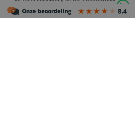
• Goede communicatieve vaardigheden en
klantvriendelijk.
Wat gaat er gebeuren?
1
Telefonische kennismaking
Na je sollicitatie nemen we dezelfde werkdag
contact met je op voor een telefonische
kennismaking.
2
Intake
Is er een wederzijdse klik? Dan nodigen we je uit
voor een intake. Deze vindt plaats op de
vestiging bij jou in de buurt, maar kan eventueel