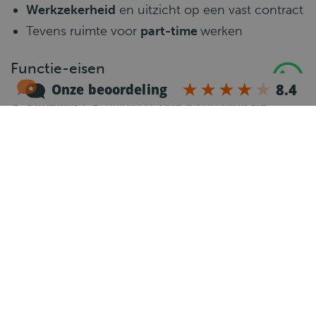
Werkzekerheid
en uitzicht op een vast contract
Tevens ruimte voor
part-time
werken
Functie-eisen
Rijbewijs CE
, geldige
Code 95
en
digitale
bestuurderskaart
Minimaal
2 jaar ervaring als CE chauffeur
Ervaring met een
haakarmvrachtwagen
is een
pré
Goede beheersing van de
Nederlandse of
Engelse taal
Bereidheid om het
VCA-certificaat
te behalen
(volledig vergoed)
Zelfstandig, flexibel en professioneel