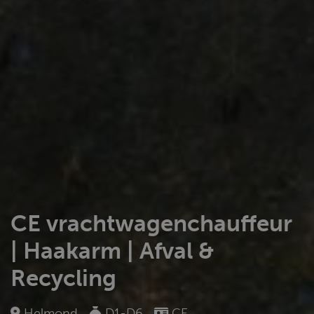
CE vrachtwagenchauffeur
| Haakarm | Afval &
Recycling
Helmond
D1-D6
CE