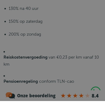
130% na 40 uur
150% op zaterdag
200% op zondag
Reiskostenvergoeding
van €0,23 per km vanaf 10
km
Pensioenregeling
conform TLN-cao
24 vakantiedagen,
aangevuld met leeftijdsdagen