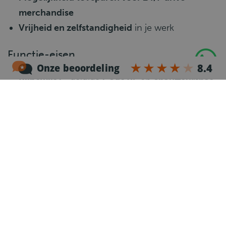
merchandise
Vrijheid en zelfstandigheid
in je werk
Functie-eisen
Rijbewijs C
, geldige
Code 95
en
chauffeurspas
Goede beheersing van de
Nederlandse taal
in
verband met veiligheid
Zelfstandige en
verantwoordelijke
werkhouding
Zorgvuldig omgaan met
voertuig en materieel
Eigen vervoer om naar de
standplaats Uden of
Sint-Oedenrode
te komen
Wat gaat er gebeuren?