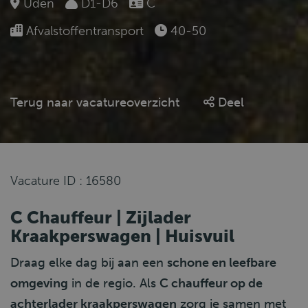
Uden
D1-D6
C
Afvalstoffentransport
40-50
Terug naar vacatureoverzicht
Deel
Vacature ID : 16580
C Chauffeur | Zijlader
Kraakperswagen | Huisvuil
Draag elke dag bij aan een
schone en leefbare
omgeving
in de regio. Als
C chauffeur op de
achterlader kraakperswagen
zorg je samen met