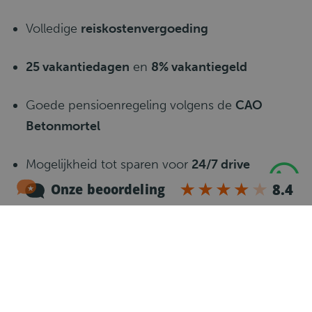
Volledige
reiskostenvergoeding
25 vakantiedagen
en
8% vakantiegeld
Goede pensioenregeling volgens de
CAO
Betonmortel
Mogelijkheid tot sparen voor
24/7 drive
merchandise
Werken met veel
vrijheid en zelfstandigheid
Werkzekerheid
en uitzicht op overname