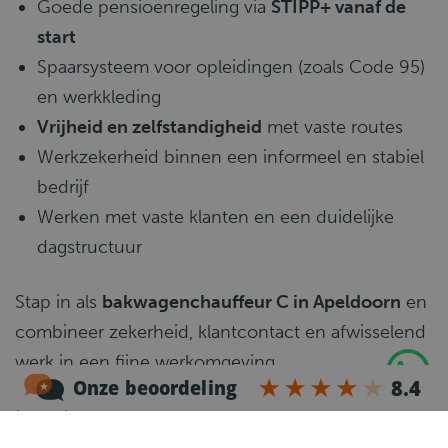
Goede pensioenregeling via
STIPP+ vanaf de
start
Spaarsysteem voor opleidingen (zoals Code 95)
en werkkleding
Vrijheid en zelfstandigheid
met vaste routes
Werkzekerheid binnen een informeel en stabiel
bedrijf
Werken met vaste klanten en een duidelijke
dagstructuur
Stap in als
bakwagenchauffeur C in Apeldoorn
en
combineer zekerheid, klantcontact en afwisselend
werk in een fijne werkomgeving.
Functie-eisen