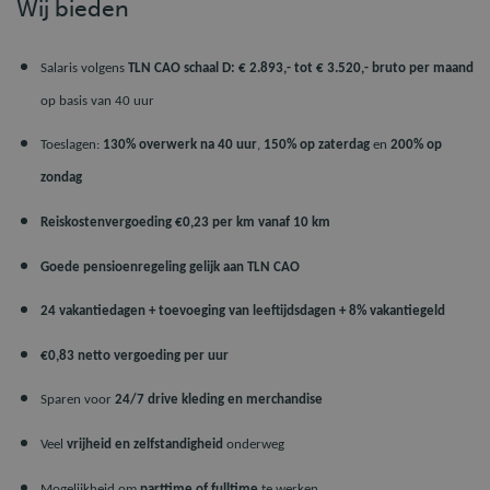
Wij bieden
Salaris volgens
TLN CAO schaal D: € 2.893,- tot € 3.520,- bruto per maand
op basis van 40 uur
Toeslagen:
130% overwerk na 40 uur
,
150% op zaterdag
en
200% op
zondag
Reiskostenvergoeding €0,23 per km vanaf 10 km
Goede pensioenregeling gelijk aan TLN CAO
24 vakantiedagen + toevoeging van leeftijdsdagen + 8% vakantiegeld
€0,83 netto vergoeding per uur
Sparen voor
24/7 drive kleding en merchandise
Veel
vrijheid en zelfstandigheid
onderweg
Mogelijkheid om
parttime of fulltime
te werken