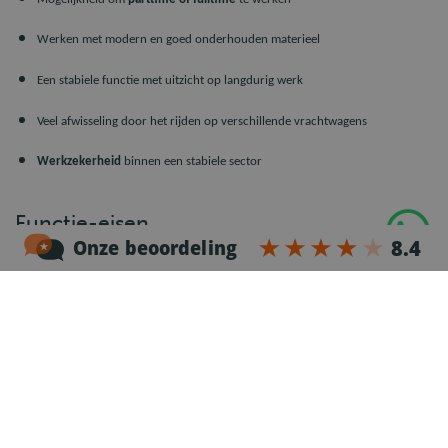
Werken met modern en goed onderhouden materieel
Een stabiele functie met uitzicht op langdurig werk
Veel afwisseling door het rijden op verschillende vrachtwagens
Werkzekerheid
binnen een stabiele sector
Functie-eisen
CE rijbewijs
, geldige
Code 95
en bestuurderskaart
Ervaring als
CE
vrachtwagenchauffeur
Goede beheersing van de
Nederlandse taal
Affiniteit met de agrarische sector
Zelfstandig en verantwoordelijk kunnen werken