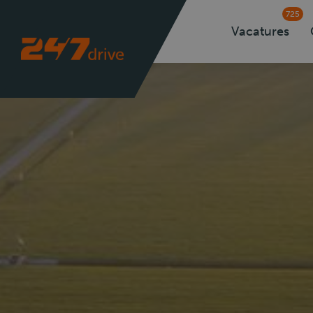
725
Vacatures