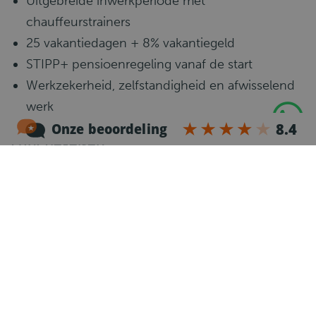
Uitgebreide inwerkperiode met
chauffeurstrainers
25 vakantiedagen + 8% vakantiegeld
STIPP+ pensioenregeling vanaf de start
Werkzekerheid, zelfstandigheid en afwisselend
werk
Functie-eisen
Rijbewijs C, geldige Code 95 en
bestuurderskaart
Ervaring of affiniteit met distributiewerk en veel
stedelijk rijden
Nauwkeurig, stressbestendig en klantgericht
Flexibel inzetbaar op de geplande werkdagen
Woonachtig binnen 45 minuten van Barneveld