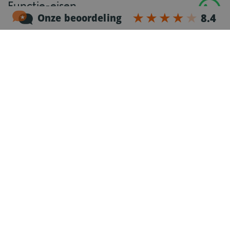
Functie-eisen
Wat vragen wij?
Rijbewijs CE, geldige Code 95 en digitale bestuurderskaart
Ervaring met een trekker-oplegger
Goede beheersing van de Nederlandse taal
ADR Basis certificaat of bereidheid dit te behalen
Zelfstandige, verantwoordelijke en betrokken werkhouding
Representatief en klantgericht
Engelse taalvaardigheid is een pré
Stap in als CE vrachtwagenchauffeur en profiteer van afwisselend nationaal
transport, fijne werkdagen en volop vrijheid onderweg. Solliciteer direct via
24/7 drive.