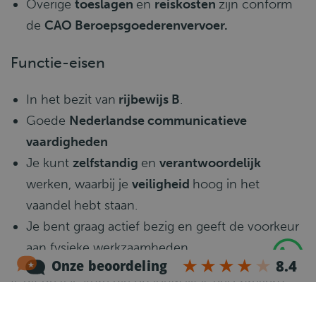
Overige
toeslagen
en
reiskosten
zijn conform
de
CAO Beroepsgoederenvervoer.
Functie-eisen
In het bezit van
rijbewijs B
.
Goede
Nederlandse communicatieve
vaardigheden
Je kunt
zelfstandig
en
verantwoordelijk
werken, waarbij je
veiligheid
hoog in het
vaandel hebt staan.
Je bent graag actief bezig en geeft de voorkeur
aan fysieke werkzaamheden.
Is dit de vacature die op jouw lijf is geschreven?
Neem dan snel contact met ons op!