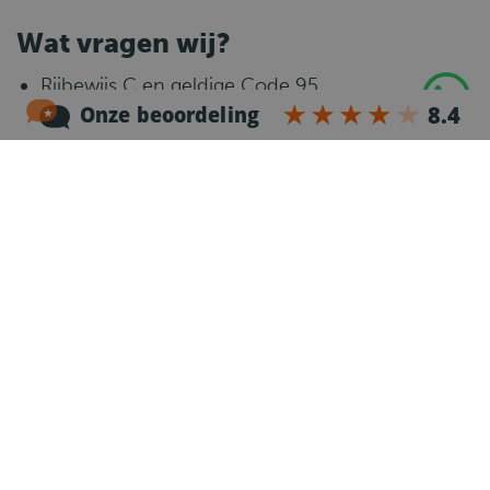
Wat vragen wij?
Rijbewijs C en geldige Code 95
Ervaring met zijlader en/of achterlader is mooi
meegenomen
Je woont in Drachten of omgeving
Je bent flexibel inzetbaar
Je hebt een echte ja-mentaliteit en helpt graag
mee
Je komt afspraken na en bent betrouwbaar
Je houdt van rijden en aanpakken
Wat gaat er gebeuren?