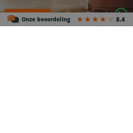
Aanmelden
Ekkersrijt 7025
5692 HB Son
Alle telefoonnummers
NL76 INGB 0663 0765 87
BIC INGB NL2A
KvK 17187408
BTW nummer NL815371226B01