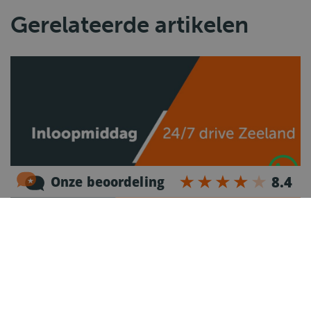
Gerelateerde artikelen
Nieuws
Deel
07-05-2024
Inloopmiddag Zeeland