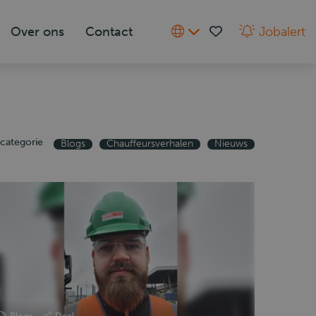
Over ons
Contact
Jobalert
categorie
Blogs
Chauffeursverhalen
Nieuws
Blogs
Deel