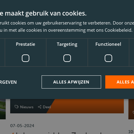
Marianne vertelt over haar
meeloopdag op de
o
e maakt gebruik van cookies.
vrachtwagen met Theo
w
ruikt cookies om uw gebruikerservaring te verbeteren. Door onze
v
 u in met alle cookies in overeenstemming met ons Cookiebeleid.
w
Prestatie
Targeting
Functioneel
ERGEVEN
ALLES AFWIJZEN
ALLES 
Nieuws
Deel
07-05-2024
10