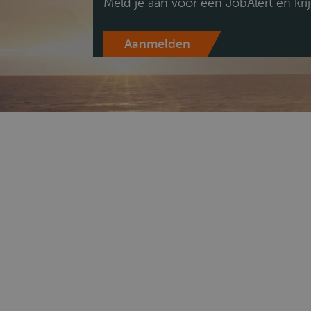
Meld je aan voor een JobAlert en kri
Aanmelden