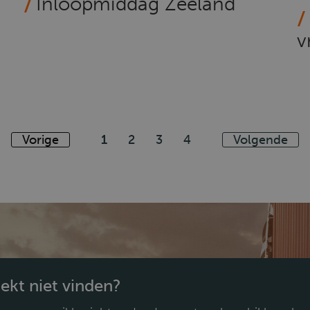
Inloopmiddag Zeeland
v
Vorige
1
2
3
4
Volgende
oekt niet vinden?