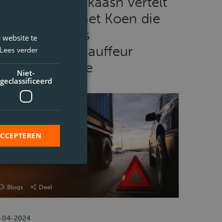
Intercedent Vikaash vertelt
ver zijn dag met Koen die
erkzaam is als
 website te
rachtwagenchauffeur
Lees verder
inkeldistributie
Niet-
geclassificeerd
ACCEPTEREN
Blogs
Deel
-04-2024