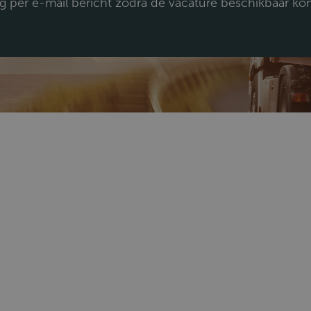
jg per e-mail bericht zodra de vacature beschikbaar ko