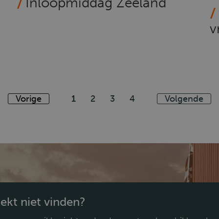
Inloopmiddag Zeeland
v
Vorige
1
2
3
4
Volgende
oekt niet vinden?