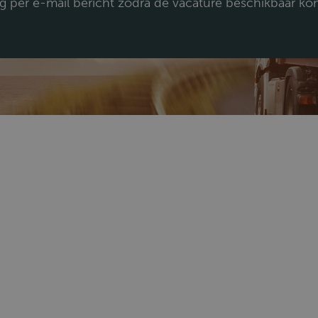
jg per e-mail bericht zodra de vacature beschikbaar ko