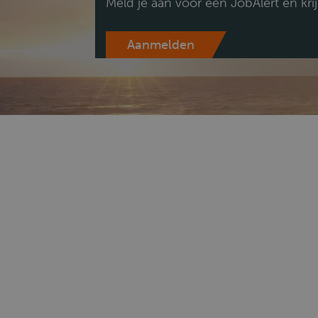
Meld je aan voor een JobAlert en kri
Aanmelden