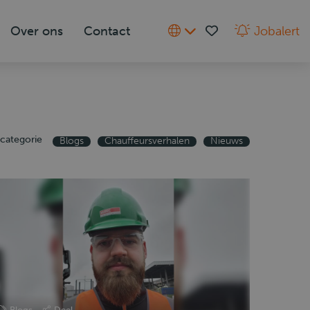
Over ons
Contact
Jobalert
categorie
Blogs
Chauffeursverhalen
Nieuws
Blogs
Deel