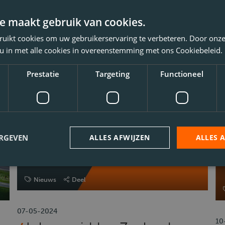
Marianne vertelt over haar
meeloopdag op de
o
e maakt gebruik van cookies.
vrachtwagen met Theo
w
ruikt cookies om uw gebruikerservaring te verbeteren. Door onze
v
 u in met alle cookies in overeenstemming met ons Cookiebeleid.
w
Prestatie
Targeting
Functioneel
ERGEVEN
ALLES AFWIJZEN
ALLES 
Nieuws
Deel
07-05-2024
10