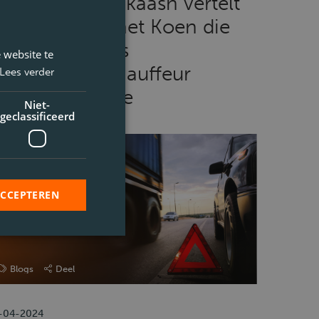
Intercedent Vikaash vertelt
ver zijn dag met Koen die
erkzaam is als
 website te
rachtwagenchauffeur
Lees verder
inkeldistributie
Niet-
geclassificeerd
ACCEPTEREN
Blogs
Deel
-04-2024