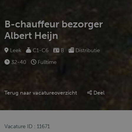
B-chauffeur bezorger
Albert Heijn
Leek
C1-C6
B
Distributie
32-40
Fulltime
Terug naar vacatureoverzicht
Deel
Vacature ID : 11671