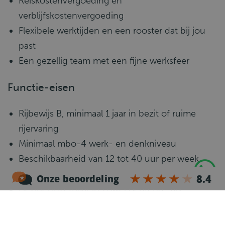
Reiskostenvergoeding en
verblijfskostenvergoeding
Flexibele werktijden en een rooster dat bij jou
past
Een gezellig team met een fijne werksfeer
Functie-eisen
Rijbewijs B, minimaal 1 jaar in bezit of ruime
rijervaring
Minimaal mbo-4 werk- en denkniveau
Beschikbaarheid van 12 tot 40 uur per week
Ervaring met het rijden in een bestelbus
Flexibel inzetbaar in zowel ochtend- als
avonddiensten
Goede beheersing van de Nederlandse taal