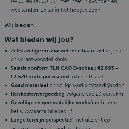
04:00 en 06:00 uur, met inzet in avonden en
weekenden, zeker in het hoogseizoen
Wij bieden
Wat bieden wij jou?
Zelfstandige en afwisselende baan
met vrijheid
en verantwoordelijkheid
Salaris conform TLN CAO D-schaal: €2.893 –
€3.520 bruto per maand
(o.b.v. 40 uur)
Goed materieel
en veilige werkomstandigheden
Reiskostenvergoeding
volgens cao 23 cent/km
Gezellige en gemoedelijke werksfeer
bij een
betrouwbaar familiebedrijf
Lange termijn perspectief
met uitzicht op
overname door de opdrachtgever