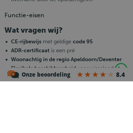
Functie-eisen
Wat vragen wij?
CE-rijbewijs
met geldige
code 95
ADR-certificaat
is een pré
Woonachtig in de regio Apeldoorn/Deventer
Flexibele beschikbaarheid
voor wisselende
diensten en weekenden
Communicatieve en klantgerichte houding
Stressbestendig, collegiaal en nauwkeurig
in
het werk
Wat gaat er gebeuren?