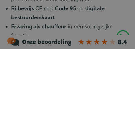
Rijbewijs CE
met
Code 95
en
digitale
bestuurderskaart
Ervaring als chauffeur
in een soortgelijke
functie
Beschikbaarheid
minimaal 5 dagen per week,
ook af en toe zaterdag indien nodig en
beschikbaar
Wat gaat er gebeuren?
1
Telefonische kennismaking
Na je sollicitatie nemen we dezelfde werkdag
contact met je op voor een telefonische
kennismaking.