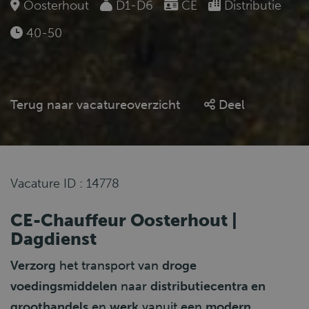
Oosterhout
D1-D6
CE
Distributie
40-50
Terug naar vacatureoverzicht
Deel
Vacature ID : 14778
CE-Chauffeur Oosterhout |
Dagdienst
Verzorg
het transport van
droge
voedingsmiddelen
naar
distributiecentra en
groothandels
en
werk
vanuit een
modern