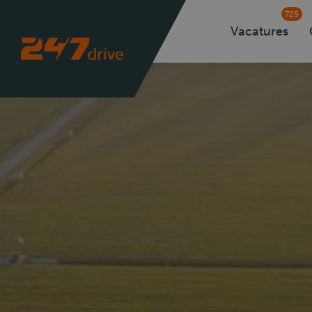
725
Vacatures