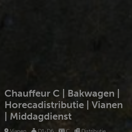
Chauffeur C | Bakwagen |
Horecadistributie | Vianen
| Middagdienst
Vianen
D1-D6
C
Distributie