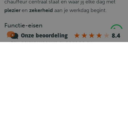
chauffeur centraal staat en waar jij elke dag met
plezier
en
zekerheid
aan je werkdag begint.
Functie-eisen
Een
geldig rijbewijs C
,
Code 95
en
bestuurderskaart
Rijervaring op een bakwagen
Een
representatieve en klantvriendelijke
houding
Woonachtig
in de regio Vianen
Betrouwbaarheid
,
zelfstandigheid
en een
aanpakmentaliteit
Wat gaat er gebeuren?