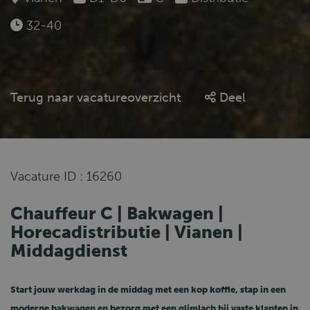
32-40
Terug naar vacatureoverzicht
Deel
Vacature ID : 16260
Chauffeur C | Bakwagen |
Horecadistributie | Vianen |
Middagdienst
Start jouw werkdag in de
middag
met een kop koffie, stap in een
moderne bakwagen
en bezorg met een
glimlach
bij
vaste klanten in