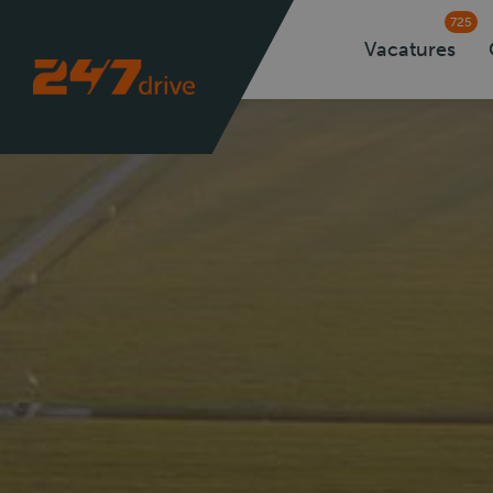
725
Vacatures