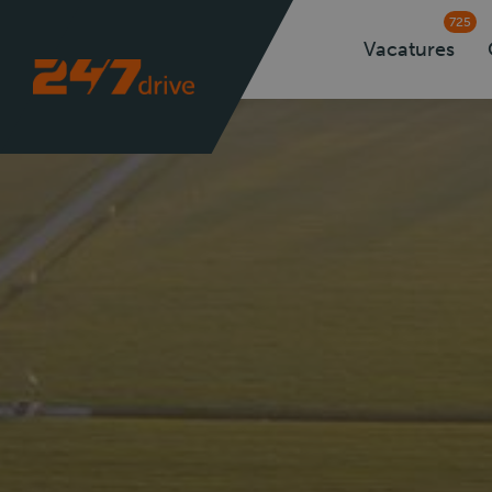
725
Vacatures