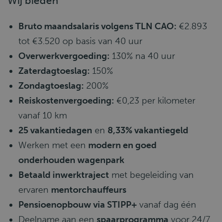
Wij bieden
Bruto maandsalaris volgens TLN CAO:
€2.893
tot €3.520 op basis van 40 uur
Overwerkvergoeding:
130% na 40 uur
Zaterdagtoeslag:
150%
Zondagtoeslag:
200%
Reiskostenvergoeding:
€0,23 per kilometer
vanaf 10 km
25 vakantiedagen
en
8,33% vakantiegeld
Werken met een
modern en goed
onderhouden wagenpark
Betaald inwerktraject
met begeleiding van
ervaren
mentorchauffeurs
Pensioenopbouw via STIPP+
vanaf dag één
Deelname aan een
spaarprogramma
voor 24/7