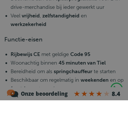
drive-merchandise bij ieder gewerkt uur
Veel
vrijheid
,
zelfstandigheid
en
werkzekerheid
Functie-eisen
Rijbewijs CE
met geldige
Code 95
Woonachtig binnen
45 minuten van Tiel
Bereidheid om als
springchauffeur
te starten
Beschikbaar om regelmatig in
weekenden
en op
feestdagen
te werken
Zelfstandig
,
verantwoordelijk
en
klantgericht
ingesteld
Start direct als CE-vrachtwagenchauffeur