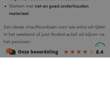
Werken met
net en goed onderhouden
materieel
Een ideale chauffeursbaan voor wie extra wil rijden
in het weekend of juist flexibel actief wil blijven na
het pensioen.
Functie-eisen
Rijbewijs CE
, geldige
Code 95
en
bestuurderskaart
Goede beheersing van de
Nederlandse taal
Zelfstandige en flexibele werkhouding
Zorgvuldig omgaan met
materieel en lading
Representatieve instelling