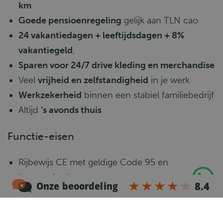
km
Goede pensioenregeling
gelijk aan TLN cao
24 vakantiedagen + leeftijdsdagen + 8%
vakantiegeld
,
Sparen voor 24/7 drive kleding en merchandise
Veel
vrijheid en zelfstandigheid
in je werk
Werkzekerheid
binnen een stabiel familiebedrijf
Altijd
’s avonds thuis
Functie-eisen
Rijbewijs CE met geldige Code 95 en
bestuurderskaart
Voldoende ervaring met Haakarm
Beheersing van de Nederlandse taal
Zelfstandige en nette werkhouding