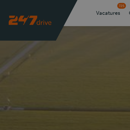
725
Vacatures