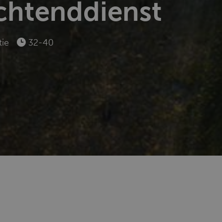
chtenddienst
tie
32-40