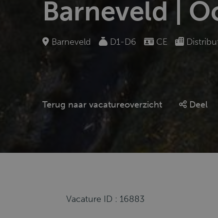
Barneveld | O
Barneveld
D1-D6
CE
Distribu
Terug naar vacatureoverzicht
Deel
Vacature ID : 16883