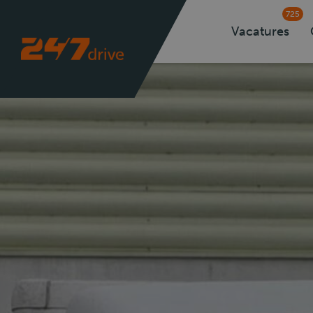
725
Vacatures