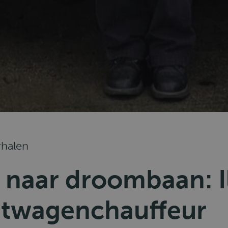
rhalen
naar droombaan: I
htwagenchauffeur