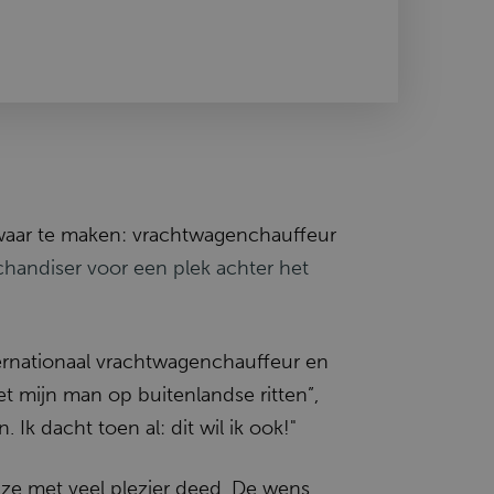
m waar te maken: vrachtwagenchauffeur
chandiser voor een plek achter het
nternationaal vrachtwagenchauffeur en
t mijn man op buitenlandse ritten”,
 Ik dacht toen al: dit wil ik ook!"
e ze met veel plezier deed. De wens