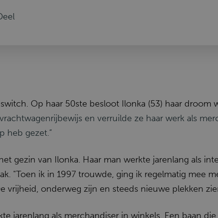
Deel
reswitch. Op haar 50ste besloot Ilonka (53) haar droo
vrachtwagenrijbewijs en verruilde ze haar werk als mer
tap heb gezet.”
 het gezin van Ilonka. Haar man werkte jarenlang als i
k. "Toen ik in 1997 trouwde, ging ik regelmatig mee me
De vrijheid, onderweg zijn en steeds nieuwe plekken zien.
kte jarenlang als merchandiser in winkels. Een baan di