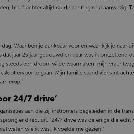
n, bleef echter altijd op de achtergrond aanwezig. To
rdag: Waar ben je dankbaar voor en waar kijk je naar uit
was dat jaar 25 jaar getrouwd en daar was ik ontzettend
nog steeds een droom wilde waarmaken: mijn vrachtwagen
esloot ervoor te gaan. Mijn familie stond vierkant acht
am erop."
or 24/7 drive’
ganisaties aan die zij-instromers begeleiden in de tra
prong er direct uit. "24/7 drive was de enige die echt 
oral weten wie ik was. Ik voelde me gezien."